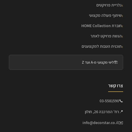
גלריית פרויקטים
שיתוף פעולה מקצועי
חוברת HOME Collection
הגשת פרויקט לאתר
תוכנית הטבות למקצוענים
🏗️
ליווי מקצועי מ-A ועד Z
צרו קשר
03-5581590
📞
📍
רח' המרכבה 26, חולון
info@decorstar.co.il
✉️