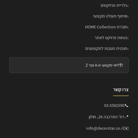
גלריית פרויקטים
שיתוף פעולה מקצועי
חוברת HOME Collection
הגשת פרויקט לאתר
תוכנית הטבות למקצוענים
🏗️
ליווי מקצועי מ-A ועד Z
צרו קשר
03-5581590
📞
📍
רח' המרכבה 26, חולון
info@decorstar.co.il
✉️