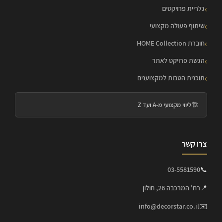
גלריית פרויקטים
שיתוף פעולה מקצועי
חוברת HOME Collection
הגשת פרויקט לאתר
תוכנית הטבות למקצוענים
🏗️
ליווי מקצועי מ-A ועד Z
צרו קשר
03-5581590
📞
📍
רח' המרכבה 26, חולון
info@decorstar.co.il
✉️