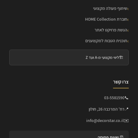
שיתוף פעולה מקצועי
חוברת HOME Collection
הגשת פרויקט לאתר
תוכנית הטבות למקצוענים
🏗️
ליווי מקצועי מ-A ועד Z
צרו קשר
03-5581590
📞
📍
רח' המרכבה 26, חולון
info@decorstar.co.il
✉️
⏰ שעות פתיחה