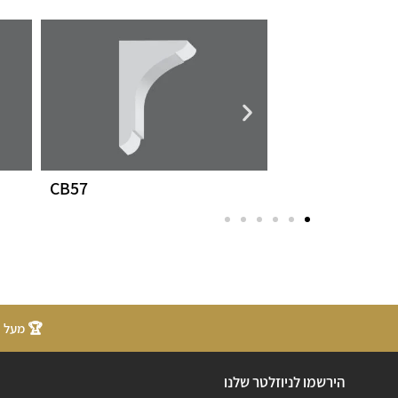
CB57
CB1
🏆 מעל 20 שנות ניסיון
הירשמו לניוזלטר שלנו