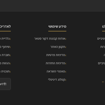
ו
מידע שימושי
לאדריכל
יביים
אודות קבוצת דקור סטאר
גלריית פ
רות
תקנון האתר
שיתוף פ
מדיניות פרטיות
חוברת HOME Collection
יביים
מדיניות החזרות
הגשת פר
מאמרי השראה
תוכנית 
קטלוג דיגיטלי
 ←
🏗️
ליווי