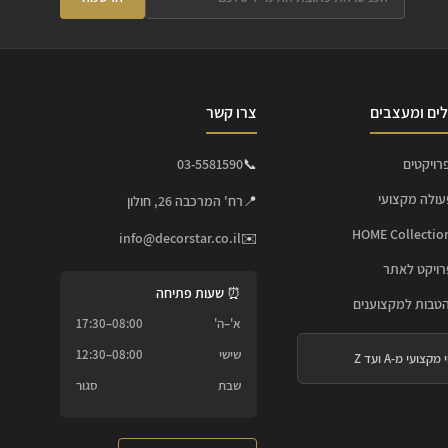
ים ומעצבים
צרו קשר
רויקטים
📞
03-5581590
עולה מקצועי
📍
רח' המרכבה 26, חולון
info@decorstar.co.il
✉️
ויקט לאתר
⏰ שעות פתיחה
הטבות למקצוענים
א'–ה'
08:00–17:30
שישי
08:00–12:30
 מקצועי מ-A ועד Z
שבת
סגור