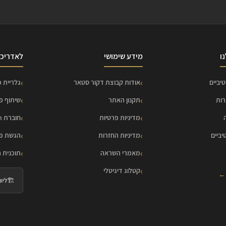
ו
מידע שימושי
לאדריכל
יביים
אודות קבוצת דקור סטאר
גלריית פ
רות
תקנון האתר
שיתוף פ
מדיניות פרטיות
חוברת HOME Collection
יביים
מדיניות החזרות
הגשת פר
מאמרי השראה
תוכנית 
קטלוג דיגיטלי
 ←
🏗️
ליווי