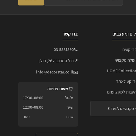
ים ומעצבים
צרו קשר
רויקטים
📞
03-5581590
עולה מקצועי
📍
רח' המרכבה 26, חולון
info@decorstar.co.il
✉️
ויקט לאתר
⏰ שעות פתיחה
הטבות למקצוענים
א'–ה'
08:00–17:30
שישי
08:00–12:30
 מקצועי מ-A ועד Z
שבת
סגור