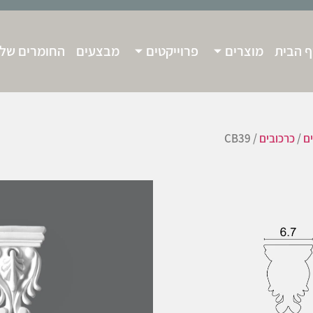
 הבית
מוצרים
פרוייקטים
מבצעים
החומרים שלנ
ים
/
כרכובים
/ CB39