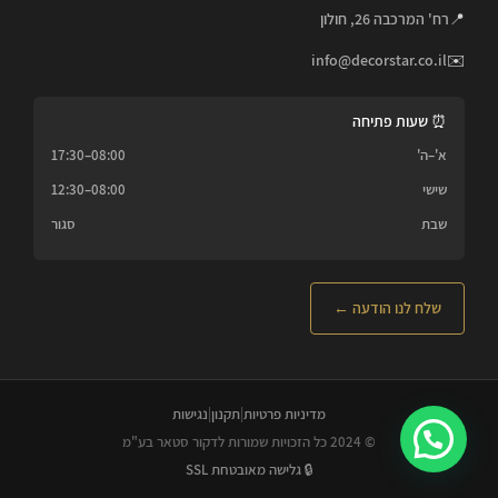
📍
רח' המרכבה 26, חולון
info@decorstar.co.il
✉️
⏰ שעות פתיחה
א'–ה'
08:00–17:30
שישי
08:00–12:30
שבת
סגור
שלח לנו הודעה ←
מדיניות פרטיות
|
תקנון
|
נגישות
© 2024 כל הזכויות שמורות לדקור סטאר בע"מ
🔒 גלישה מאובטחת SSL