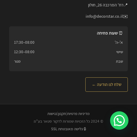
📍
רח' המרכבה 26, חולון
info@decorstar.co.il
✉️
⏰ שעות פתיחה
א'–ה'
08:00–17:30
שישי
08:00–12:30
שבת
סגור
שלח לנו הודעה ←
מדיניות פרטיות
|
תקנון
|
נגישות
© 2024 כל הזכויות שמורות לדקור סטאר בע"מ
🔒 גלישה מאובטחת SSL