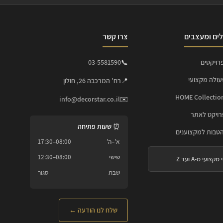
ים ומעצבים
צרו קשר
רויקטים
📞
03-5581590
עולה מקצועי
📍
רח' המרכבה 26, חולון
info@decorstar.co.il
✉️
ויקט לאתר
⏰ שעות פתיחה
הטבות למקצוענים
א'–ה'
08:00–17:30
שישי
08:00–12:30
 מקצועי מ-A ועד Z
שבת
סגור
שלח לנו הודעה ←