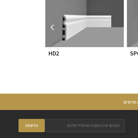
HD2
SP
 מרוצים
הרשמה