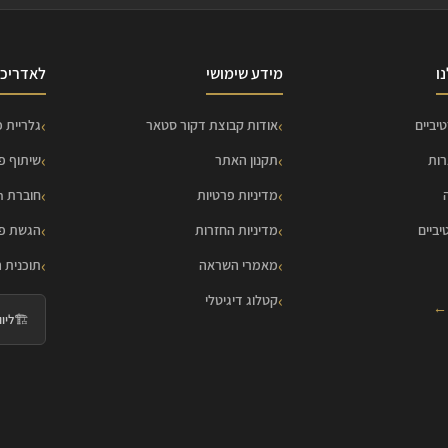
ו
מידע שימושי
לאדריכל
יביים
אודות קבוצת דקור סטאר
גלריית פ
רות
תקנון האתר
שיתוף פ
מדיניות פרטיות
חוברת HOME Collection
יביים
מדיניות החזרות
הגשת פר
מאמרי השראה
תוכנית 
קטלוג דיגיטלי
 ←
🏗️
ליווי