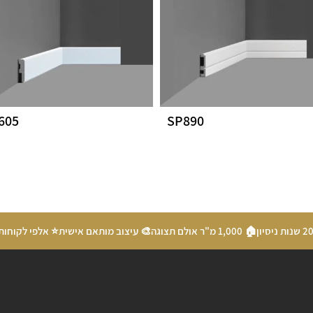
605
SP890
🏠 1,000 מ"ר אולם תצוגה
🎨 עיצוב מותאם אישית
⭐ אלפי לקוחות