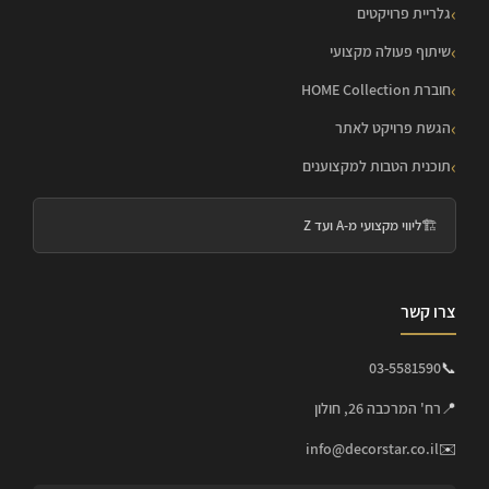
גלריית פרויקטים
שיתוף פעולה מקצועי
חוברת HOME Collection
הגשת פרויקט לאתר
תוכנית הטבות למקצוענים
🏗️
ליווי מקצועי מ-A ועד Z
צרו קשר
03-5581590
📞
📍
רח' המרכבה 26, חולון
info@decorstar.co.il
✉️