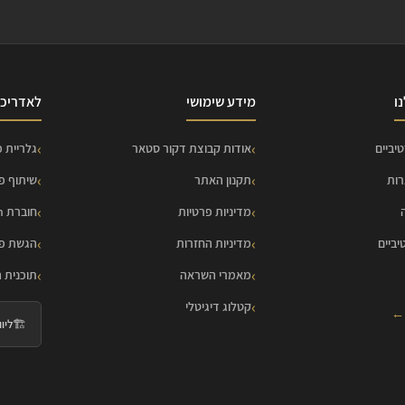
ו
מידע שימושי
לאדריכל
יביים
אודות קבוצת דקור סטאר
גלריית פ
רות
תקנון האתר
שיתוף פ
מדיניות פרטיות
חוברת HOME Collection
יביים
מדיניות החזרות
הגשת פר
מאמרי השראה
תוכנית 
קטלוג דיגיטלי
 ←
🏗️
ליווי