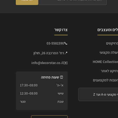
ים ומעצבים
צרו קשר
רויקטים
📞
03-5581590
עולה מקצועי
📍
רח' המרכבה 26, חולון
info@decorstar.co.il
✉️
ויקט לאתר
⏰ שעות פתיחה
הטבות למקצוענים
א'–ה'
08:00–17:30
שישי
08:00–12:30
 מקצועי מ-A ועד Z
שבת
סגור