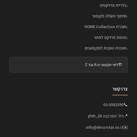
גלריית פרויקטים
שיתוף פעולה מקצועי
חוברת HOME Collection
הגשת פרויקט לאתר
תוכנית הטבות למקצוענים
🏗️
ליווי מקצועי מ-A ועד Z
צרו קשר
03-5581590
📞
📍
רח' המרכבה 26, חולון
info@decorstar.co.il
✉️