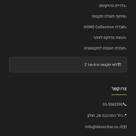
גלריית פרויקטים
שיתוף פעולה מקצועי
חוברת HOME Collection
הגשת פרויקט לאתר
תוכנית הטבות למקצוענים
🏗️
ליווי מקצועי מ-A ועד Z
צרו קשר
03-5581590
📞
📍
רח' המרכבה 26, חולון
info@decorstar.co.il
✉️