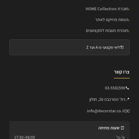
חוברת HOME Collection
הגשת פרויקט לאתר
תוכנית הטבות למקצוענים
🏗️
ליווי מקצועי מ-A ועד Z
צרו קשר
03-5581590
📞
📍
רח' המרכבה 26, חולון
info@decorstar.co.il
✉️
⏰ שעות פתיחה
א'–ה'
08:00–17:30