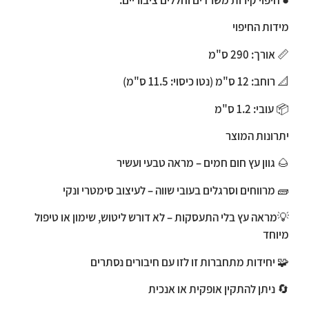
● חיפוי קירות משרדים וחללים ציבוריים.
מידות החיפוי
📏 אורך: 290 ס"מ
📐 רוחב: 12 ס"מ (נטו כיסוי: 11.5 ס"מ)
📦 עובי: 1.2 ס"מ
יתרונות המוצר
🌰
גוון עץ חום חמים – מראה טבעי ועשיר
🧱
מרווחים וסרגלים בעובי שווה – לעיצוב סימטרי ונקי
💡
מראה עץ בלי התעסקות – לא דורש ליטוש, שימון או טיפול
מיוחד
🧩
יחידות מתחברות זו לזו עם חיבורים נסתרים
🔄
ניתן להתקין אופקית או אנכית