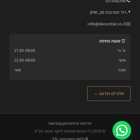
03-5581590
📞
📍
רח' המרכבה 26, חולון
info@decorstar.co.il
✉️
⏰ שעות פתיחה
א'–ה'
08:00–17:30
שישי
08:00–12:30
שבת
סגור
שלח לנו הודעה ←
מדיניות פרטיות
|
תקנון
|
נגישות
© 2024 כל הזכויות שמורות לדקור סטאר בע"מ
🔒 גלישה מאובטחת SSL