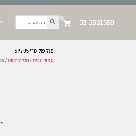
0
03-5581590
דף
פנל פולימרי SP705
עמוד הבית
/
פנל לרצפה
/ פנל 