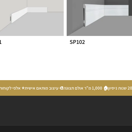
1
SP102
🏠 1,000 מ"ר אולם תצוגה
🎨 עיצוב מותאם אישית
⭐ אלפי לקוחות