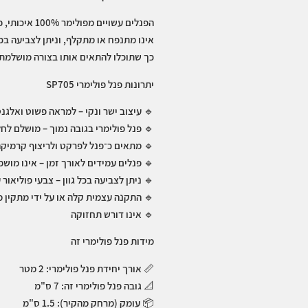
הפנלים עשויים מ
אינו מתנפח או מתקלף, וניתן לצביעה בכ
כך שתוכלו להתאים אותו בצורה מושלמת 
יתרונות פנל פולימרי
705
SP
🔹
עיצוב ישר ונקי – למראה פשוט ואלגנט
🔹
פנל פולימרי בגובה נמוך – מושלם לחל
🔹
מתאים כ־פנל לפרקט ולריצוף קרמיקה, 
🔹
פנלים עמידים לאורך זמן – אינו מוש
🔹
ניתן לצביעה בכל גוון – צבעי פוליאור
🔹
התקנה עצמית קלה או על ידי מתקין מ
🔹
אינו דורש תחזוקה
מידות פנל פולימרי זה
📏
אורך יחידת פנל פולימרי: 2 מטר
📐
גובה פנל פולימרי זה: 7 ס"מ
📦
עומק (מרחק מהקיר): 1.5 ס"מ