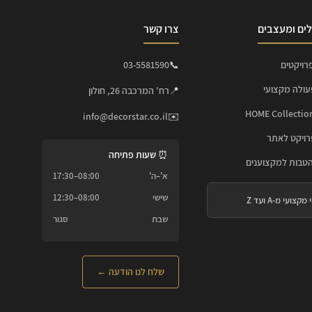
ים ומעצבים
צרו קשר
רויקטים
📞
03-5581590
עולה מקצועי
📍
רח' המרכבה 26, חולון
info@decorstar.co.il
✉️
ויקט לאתר
⏰ שעות פתיחה
הטבות למקצוענים
א'–ה'
08:00–17:30
שישי
08:00–12:30
 מקצועי מ-A ועד Z
שבת
סגור
שלח לנו הודעה ←