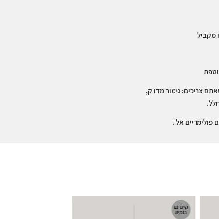
 מקביל
וטפת
וק את מה שאתם צריכים: גימור מדויק,
לל.
 פולימריים אלו.