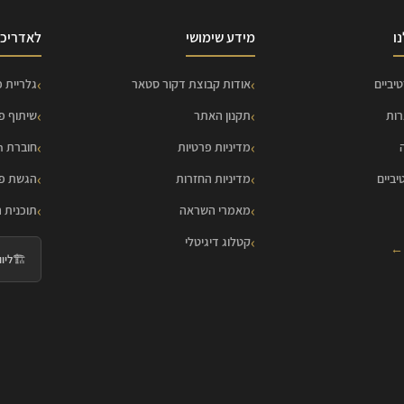
ו
מידע שימושי
לאדריכל
יביים
אודות קבוצת דקור סטאר
גלריית פ
רות
תקנון האתר
שיתוף פ
מדיניות פרטיות
חוברת HOME Collection
יביים
מדיניות החזרות
הגשת פר
מאמרי השראה
תוכנית 
קטלוג דיגיטלי
 ←
🏗️
ליווי