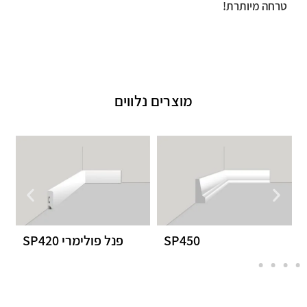
טרחה מיותרת!
מוצרים נלווים
S
פנל פולימרי SP420
פנל פולימרי SP200