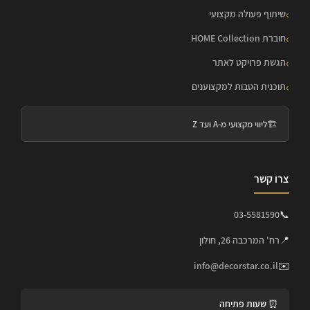
שיתוף פעולה מקצועי
חוברת HOME Collection
הגשת פרויקט לאתר
תוכנית הטבות למקצוענים
🏗️
ליווי מקצועי מ-A ועד Z
צרו קשר
03-5581590
📞
📍
רח' המרכבה 26, חולון
info@decorstar.co.il
✉️
⏰ שעות פתיחה