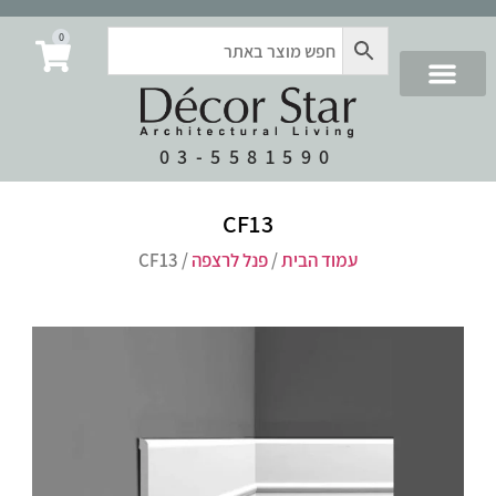
0
03-5581590
CF13
עמוד הבית
/
פנל לרצפה
/ CF13