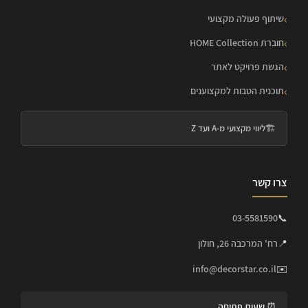
שיתוף פעולה מקצועי
חוברת HOME Collection
הגשת פרויקט לאתר
תוכנית הטבות למקצוענים
🏗️
ליווי מקצועי מ-A ועד Z
צרו קשר
03-5581590
📞
📍
רח' המרכבה 26, חולון
info@decorstar.co.il
✉️
⏰ שעות פתיחה