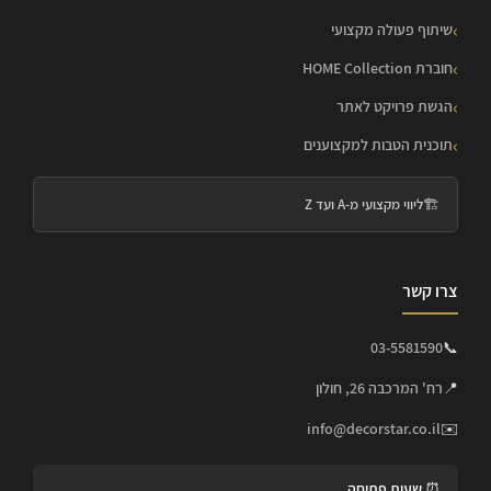
שיתוף פעולה מקצועי
חוברת HOME Collection
הגשת פרויקט לאתר
תוכנית הטבות למקצוענים
🏗️
ליווי מקצועי מ-A ועד Z
צרו קשר
03-5581590
📞
📍
רח' המרכבה 26, חולון
info@decorstar.co.il
✉️
⏰ שעות פתיחה