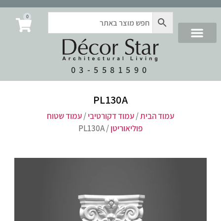
0
03-5581590
PL130A
עמוד הבית
/
עמוד דקורטיבי
/
עמוד שטוח
פוליאוריטן
/ PL130A