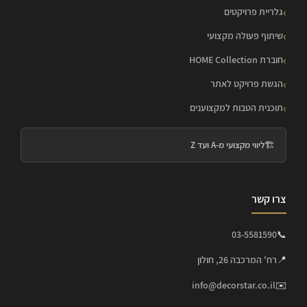
גלריית פרויקטים
שיתוף פעולה מקצועי
חוברת HOME Collection
הגשת פרויקט לאתר
תוכנית הטבות למקצוענים
🏗️
ליווי מקצועי מ-A ועד Z
צרו קשר
03-5581590
📞
📍
רח' המרכבה 26, חולון
info@decorstar.co.il
✉️