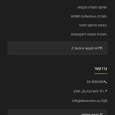
שיתוף פעולה מקצועי
חוברת HOME Collection
הגשת פרויקט לאתר
תוכנית הטבות למקצוענים
🏗️
ליווי מקצועי מ-A ועד Z
צרו קשר
03-5581590
📞
📍
רח' המרכבה 26, חולון
info@decorstar.co.il
✉️
⏰ שעות פתיחה