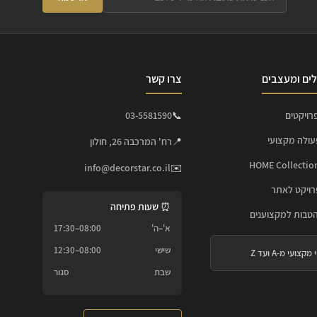
ים ומעצבים
צרו קשר
רויקטים
📞
03-5581590
עולה מקצועי
📍
רח' המרכבה 26, חולון
info@decorstar.co.il
✉️
ויקט לאתר
⏰ שעות פתיחה
הטבות למקצוענים
א'–ה'
08:00–17:30
שישי
08:00–12:30
 מקצועי מ-A ועד Z
שבת
סגור