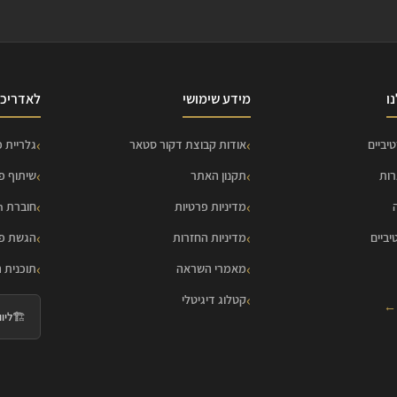
ו
מידע שימושי
לאדריכל
יביים
אודות קבוצת דקור סטאר
גלריית פ
רות
תקנון האתר
שיתוף פ
מדיניות פרטיות
חוברת HOME Collection
יביים
מדיניות החזרות
הגשת פר
מאמרי השראה
תוכנית 
קטלוג דיגיטלי
 ←
🏗️
ליווי