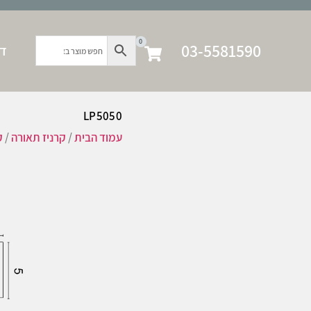
0
03-5581590
דף
LP5050
עמוד הבית
/
קרניז תאורה
/
ק