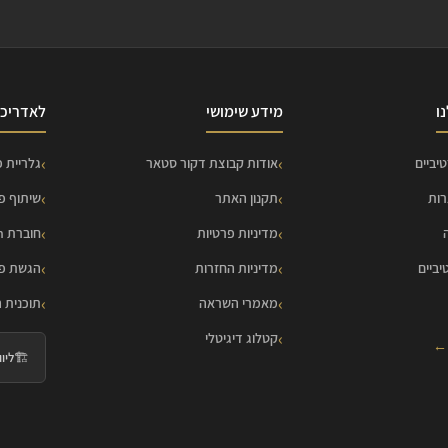
ו
מידע שימושי
לאדריכל
יביים
אודות קבוצת דקור סטאר
גלריית פ
רות
תקנון האתר
שיתוף פ
מדיניות פרטיות
חוברת HOME Collection
יביים
מדיניות החזרות
הגשת פר
מאמרי השראה
תוכנית 
קטלוג דיגיטלי
 ←
🏗️
ליווי