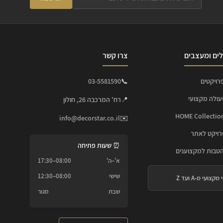
ים ומעצבים
צרו קשר
רויקטים
📞
03-5581590
עולה מקצועי
📍
רח' המרכבה 26, חולון
info@decorstar.co.il
✉️
ויקט לאתר
⏰ שעות פתיחה
הטבות למקצוענים
א'–ה'
08:00–17:30
שישי
08:00–12:30
 מקצועי מ-A ועד Z
שבת
סגור