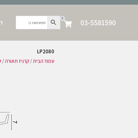
0
03-5581590
דף
LP2080
עמוד הבית
/
קרניז תאורה
/
ק