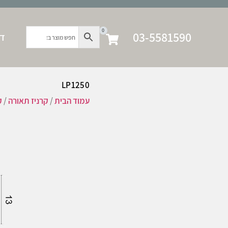
0
03-5581590
דף
LP1250
עמוד הבית
/
קרניז תאורה
/
ק