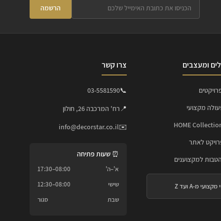
הרשמה
ים ומעצבים
צרו קשר
רויקטים
📞
03-5581590
עולה מקצועי
📍
רח' המרכבה 26, חולון
info@decorstar.co.il
✉️
ויקט לאתר
⏰ שעות פתיחה
הטבות למקצוענים
א'–ה'
08:00–17:30
שישי
08:00–12:30
 מקצועי מ-A ועד Z
שבת
סגור