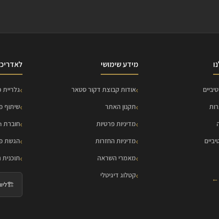
ו
מידע שימושי
לאדריכל
יביים
אודות קבוצת דקור סטאר
גלריית פ
רות
תקנון האתר
שיתוף פ
מדיניות פרטיות
חוברת HOME Collection
יביים
מדיניות החזרות
הגשת פר
מאמרי השראה
תוכנית 
קטלוג דיגיטלי
 ←
🏗️
ליווי