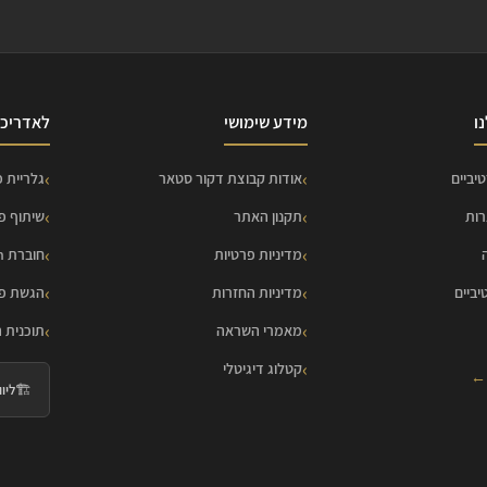
ו
מידע שימושי
לאדריכל
יביים
אודות קבוצת דקור סטאר
גלריית פ
רות
תקנון האתר
שיתוף פ
מדיניות פרטיות
חוברת HOME Collection
יביים
מדיניות החזרות
הגשת פר
מאמרי השראה
תוכנית 
קטלוג דיגיטלי
 ←
🏗️
ליווי