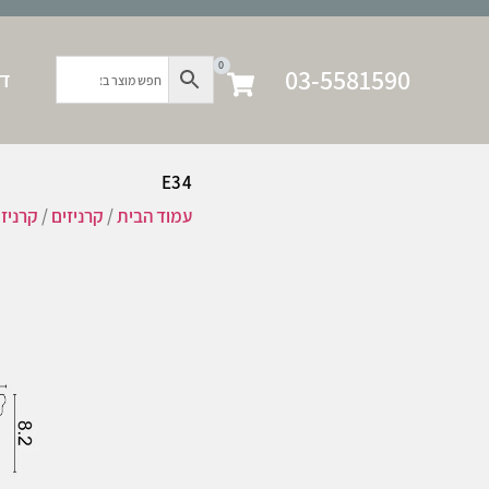
0
03-5581590
דף
E34
עמוד הבית
/
קרניזים
/
קרניז 