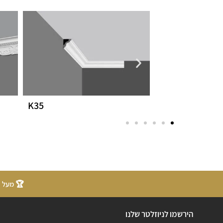
K35
A10
🏆 מעל 20 שנות ניסיון
הירשמו לניוזלטר שלנו