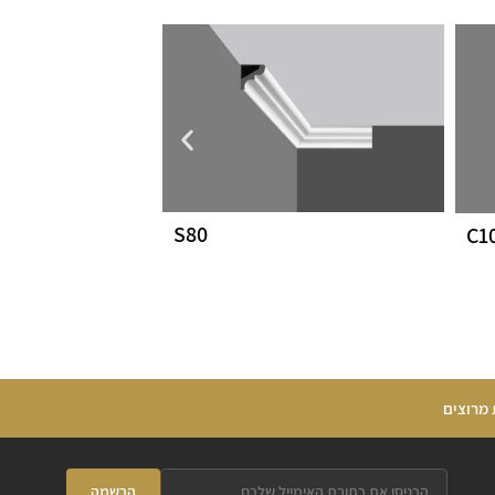
S80
C1
 מרוצים
הרשמה