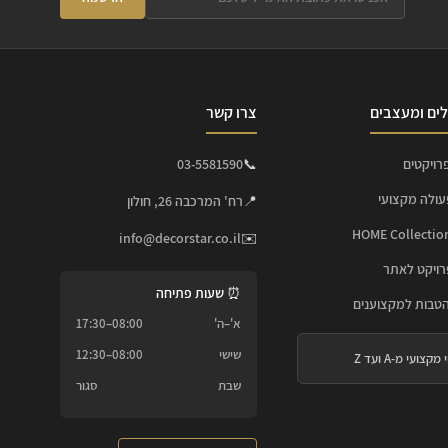
ים ומעצבים
צרו קשר
רויקטים
📞
03-5581590
עולה מקצועי
📍
רח' המרכבה 26, חולון
info@decorstar.co.il
✉️
ויקט לאתר
⏰ שעות פתיחה
הטבות למקצוענים
א'–ה'
08:00–17:30
שישי
08:00–12:30
 מקצועי מ-A ועד Z
שבת
סגור