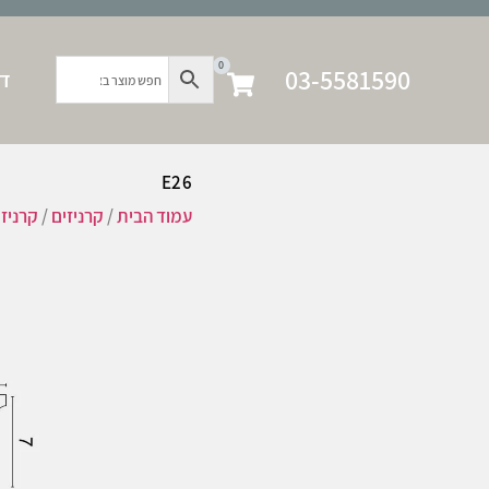
0
03-5581590
דף
E26
עמוד הבית
/
קרניזים
/
קרניז 