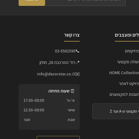
ים ומעצבים
צרו קשר
רויקטים
📞
03-5581590
עולה מקצועי
📍
רח' המרכבה 26, חולון
info@decorstar.co.il
✉️
ויקט לאתר
⏰ שעות פתיחה
הטבות למקצוענים
א'–ה'
08:00–17:30
שישי
08:00–12:30
 מקצועי מ-A ועד Z
שבת
סגור