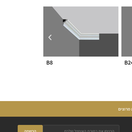
B8
B2
 מרוצים
הרשמה