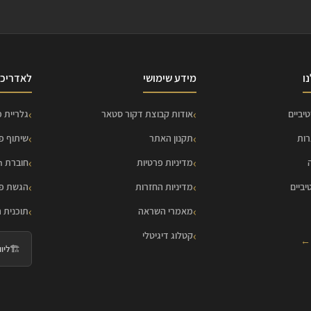
ו
מידע שימושי
לאדריכל
יביים
אודות קבוצת דקור סטאר
גלריית פ
רות
תקנון האתר
שיתוף פ
מדיניות פרטיות
חוברת HOME Collection
יביים
מדיניות החזרות
הגשת פר
מאמרי השראה
תוכנית 
קטלוג דיגיטלי
 ←
🏗️
ליווי