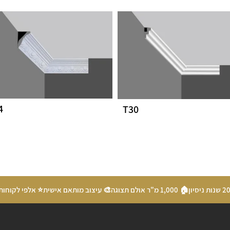
4
T30
🏠 1,000 מ"ר אולם תצוגה
🎨 עיצוב מותאם אישית
⭐ אלפי לקוחות