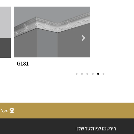
G181
G270
🏆 מעל 20 שנות ניסיון
הירשמו לניוזלטר שלנו