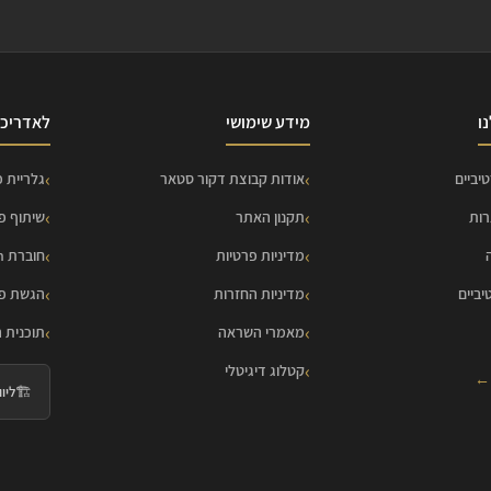
ו
מידע שימושי
לאדריכל
יביים
אודות קבוצת דקור סטאר
גלריית פ
רות
תקנון האתר
שיתוף פ
מדיניות פרטיות
חוברת HOME Collection
יביים
מדיניות החזרות
הגשת פר
מאמרי השראה
תוכנית 
קטלוג דיגיטלי
 ←
🏗️
ליווי