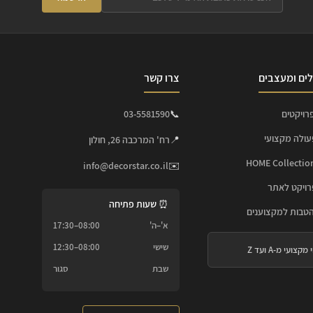
ים ומעצבים
צרו קשר
רויקטים
📞
03-5581590
עולה מקצועי
📍
רח' המרכבה 26, חולון
info@decorstar.co.il
✉️
ויקט לאתר
⏰ שעות פתיחה
הטבות למקצוענים
א'–ה'
08:00–17:30
שישי
08:00–12:30
 מקצועי מ-A ועד Z
שבת
סגור