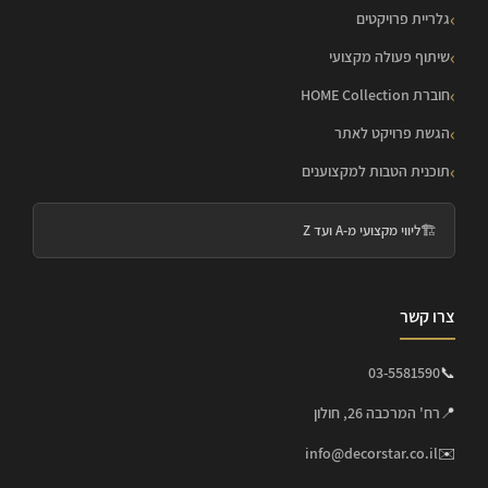
גלריית פרויקטים
שיתוף פעולה מקצועי
חוברת HOME Collection
הגשת פרויקט לאתר
תוכנית הטבות למקצוענים
🏗️
ליווי מקצועי מ-A ועד Z
צרו קשר
03-5581590
📞
📍
רח' המרכבה 26, חולון
info@decorstar.co.il
✉️