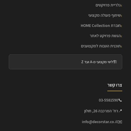
גלריית פרויקטים
שיתוף פעולה מקצועי
חוברת HOME Collection
הגשת פרויקט לאתר
תוכנית הטבות למקצוענים
🏗️
ליווי מקצועי מ-A ועד Z
צרו קשר
03-5581590
📞
📍
רח' המרכבה 26, חולון
info@decorstar.co.il
✉️