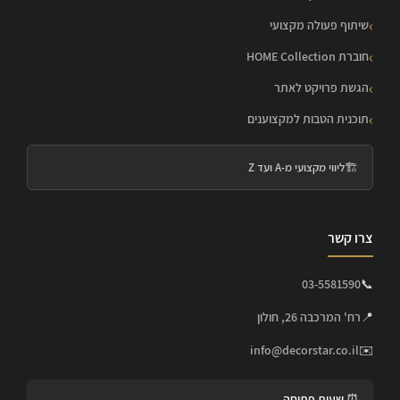
שיתוף פעולה מקצועי
חוברת HOME Collection
הגשת פרויקט לאתר
תוכנית הטבות למקצוענים
🏗️
ליווי מקצועי מ-A ועד Z
צרו קשר
03-5581590
📞
📍
רח' המרכבה 26, חולון
info@decorstar.co.il
✉️
⏰ שעות פתיחה