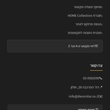
שיתוף פעולה מקצועי
חוברת HOME Collection
הגשת פרויקט לאתר
תוכנית הטבות למקצוענים
🏗️
ליווי מקצועי מ-A ועד Z
צרו קשר
03-5581590
📞
📍
רח' המרכבה 26, חולון
info@decorstar.co.il
✉️
⏰ שעות פתיחה