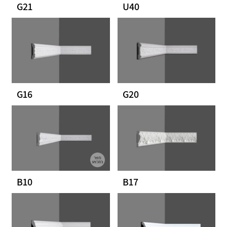
G21
U40
G16
G20
B10
B17