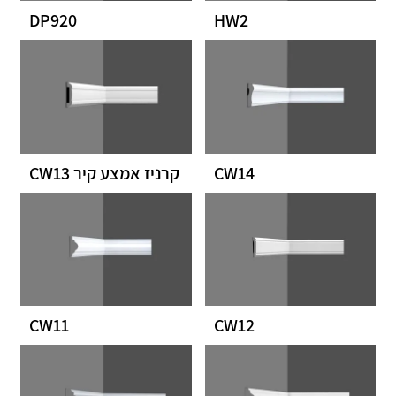
DP920
HW2
CW14
קרניז אמצע קיר CW13
CW11
CW12