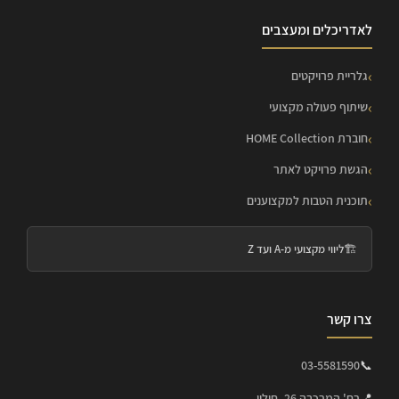
לאדריכלים ומעצבים
גלריית פרויקטים
שיתוף פעולה מקצועי
חוברת HOME Collection
הגשת פרויקט לאתר
תוכנית הטבות למקצוענים
🏗️
ליווי מקצועי מ-A ועד Z
צרו קשר
03-5581590
📞
📍
רח' המרכבה 26, חולון