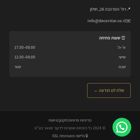
📍
רח' המרכבה 26, חולון
info@decorstar.co.il
✉️
⏰ שעות פתיחה
א'–ה'
08:00–17:30
שישי
08:00–12:30
שבת
סגור
שלח לנו הודעה ←
מדיניות פרטיות
|
תקנון
|
נגישות
© 2024 כל הזכויות שמורות לדקור סטאר בע"מ
🔒 גלישה מאובטחת SSL