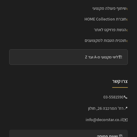
שיתוף פעולה מקצועי
חוברת HOME Collection
הגשת פרויקט לאתר
תוכנית הטבות למקצוענים
🏗️
ליווי מקצועי מ-A ועד Z
צרו קשר
03-5581590
📞
📍
רח' המרכבה 26, חולון
info@decorstar.co.il
✉️
⏰ שעות פתיחה