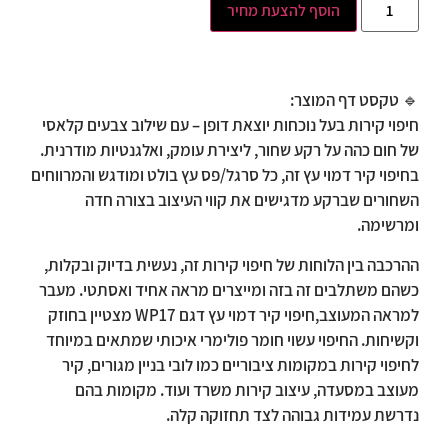
הוסף להצעת מחיר
🔹
טקסט דף המוצר:
חיפוי קירות בעל נוכחות יוצאת דופן – עם שילוב צבעים קלאסי
של חום כהה על רקע שחור, ליצירת עומק, ואלגנטיות מודרנית.
בחיפוי קיר דמוי עץ זה, כל סרגל/פס עץ בולט ומודגש והמרווחים
השחורים שברקע מדגישים את קווי העיצוב בצורה חדה
ומרשימה.
ההרכבה בין הלוחות של חיפוי קירות זה, נעשית בדיוק ובקלות,
כשהם משתלבים זה בזה ומייצרים מראה אחיד ואסתטי. מעבר
למראה המעוצב,חיפוי קיר דמוי עץ דגם WP17 מצטיין בחוזק
וקשיחות. החיפוי עשוי חומר פולימרי איכותי שמתאים במיוחד
לחיפוי קירות במקומות ציבוריים כמו לובי בניין מגורים, קיר
מעוצב במסעדה, עיצוב קירות משרד ועוד. מקומות בהם
נדרשת עמידות גבוהה לצד תחזוקה קלה.