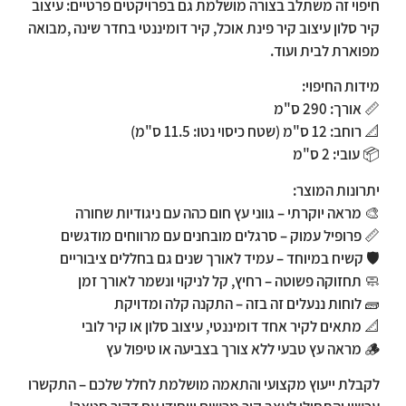
חיפוי זה משתלב בצורה מושלמת גם בפרויקטים פרטיים: עיצוב
קיר סלון עיצוב קיר פינת אוכל, קיר דומיננטי בחדר שינה ,מבואה
מפוארת לבית ועוד.
מידות החיפוי:
📏
אורך:
290 ס"מ
📐
רוחב:
12 ס"מ (שטח כיסוי נטו: 11.5 ס"מ)
📦
עובי:
2 ס"מ
יתרונות המוצר:
🎨 מראה יוקרתי – גווני עץ חום כהה עם ניגודיות שחורה
📏 פרופיל עמוק – סרגלים מובחנים עם מרווחים מודגשים
🛡️ קשיח במיוחד – עמיד לאורך שנים גם בחללים ציבוריים
🧼 תחזוקה פשוטה – רחיץ, קל לניקוי ונשמר לאורך זמן
🧱 לוחות ננעלים זה בזה – התקנה קלה ומדויקת
📐 מתאים לקיר אחד דומיננטי, עיצוב סלון או קיר לובי
🪵 מראה עץ טבעי ללא צורך בצביעה או טיפול עץ
לקבלת ייעוץ מקצועי והתאמה מושלמת לחלל שלכם – התקשרו