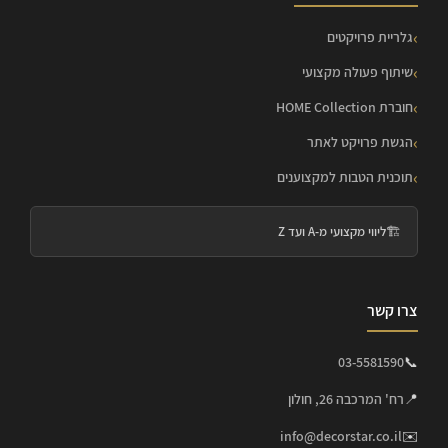
גלריית פרויקטים
שיתוף פעולה מקצועי
חוברת HOME Collection
הגשת פרויקט לאתר
תוכנית הטבות למקצוענים
🏗️
ליווי מקצועי מ-A ועד Z
צרו קשר
03-5581590
📞
📍
רח' המרכבה 26, חולון
info@decorstar.co.il
✉️