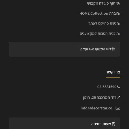
שיתוף פעולה מקצועי
חוברת HOME Collection
הגשת פרויקט לאתר
תוכנית הטבות למקצוענים
🏗️
ליווי מקצועי מ-A ועד Z
צרו קשר
03-5581590
📞
📍
רח' המרכבה 26, חולון
info@decorstar.co.il
✉️
⏰ שעות פתיחה