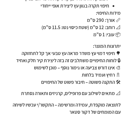
חיפוי תקרה בגוון עץ ליצירת אופי ייחודי
מידות החיפוי:
📏
אורך:
290 ס"מ
📐
רוחב:
12 ס"מ (שטח כיסוי נטו: 11.5 ס"מ)
📦
עובי:
1 ס"מ
יתרונות המוצר:
🌳 חיפוי דמוי עץ משדר מראה עץ טבעי אך קל לתחזוקה
🔒 לוחות החיפויים משתלבים זה בזה ליצירת קיר חלק ואחיד
🎨 אינו דורש צביעה או גימור נוסף – מוכן לשימוש
🚿 רחיץ ועמיד בלחות
🛠️ התקנה פשוטה – חיבור פשוט של החיפויים
📐 מתאים לשילוב עם פרופילים, קרניזים ותאורה נסתרת
לתוצאה מוקפדת, עמידה ומרשימה – התקשר/י עכשיו לשיחה
עם המומחים של דקור סטאר