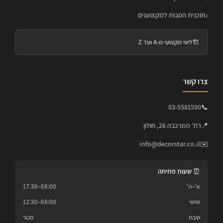
תוכנית הטבות למקצוענים
🏗️
ליווי מקצועי מ-A ועד Z
צרו קשר
03-5581590
📞
📍
רח' המרכבה 26, חולון
info@decorstar.co.il
✉️
⏰ שעות פתיחה
א'–ה'
08:00–17:30
שישי
08:00–12:30
שבת
סגור