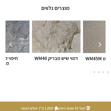
מוצרים נלווים
דמוי שיש מבריק WM40
חיפוי קיר דמוי שיש
ד
מבריק WM37
🏆 מעל 20 שנות ניסיון
🏠 1,000 מ"ר אולם תצוגה