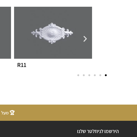
R11
K6
🏆 מעל 20 שנות ניסיון
הירשמו לניוזלטר שלנו