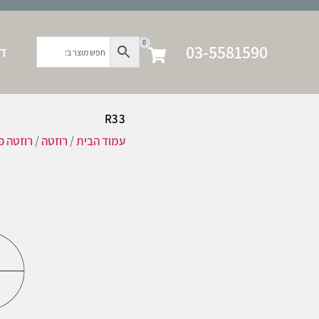
0
03-5581590
דף
R33
עמוד הבית
/
רוזטה
/
רוזטה פ