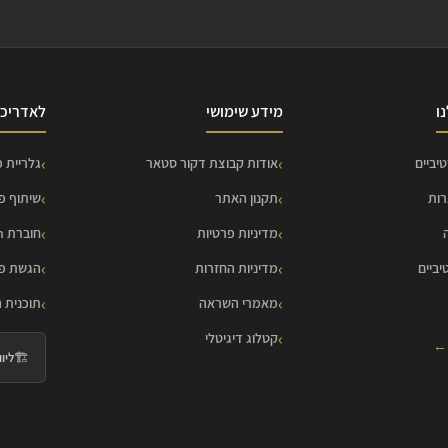
ו
מידע שימושי
לאדריכל
יביים
אודות קבוצת דקור סטאר
גלריית פ
רות
תקנון האתר
שיתוף פ
מדיניות פרטיות
חוברת HOME Collection
יביים
מדיניות החזרות
הגשת פר
מאמרי השראה
תוכנית 
קטלוג דיגיטלי
 ←
🏗️
ליווי