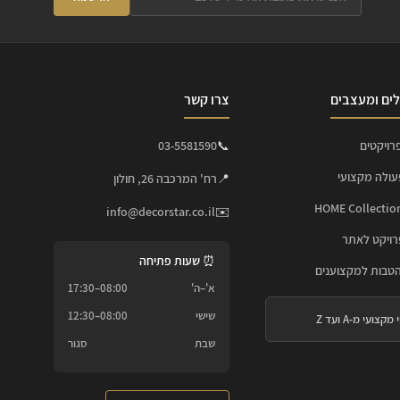
ים ומעצבים
צרו קשר
רויקטים
📞
03-5581590
עולה מקצועי
📍
רח' המרכבה 26, חולון
info@decorstar.co.il
✉️
ויקט לאתר
⏰ שעות פתיחה
הטבות למקצוענים
א'–ה'
08:00–17:30
שישי
08:00–12:30
 מקצועי מ-A ועד Z
שבת
סגור