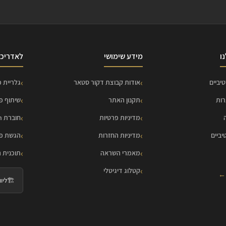
ו
מידע שימושי
לאדריכל
יביים
אודות קבוצת דקור סטאר
גלריית פ
רות
תקנון האתר
שיתוף פ
מדיניות פרטיות
חוברת HOME Collection
יביים
מדיניות החזרות
הגשת פר
מאמרי השראה
תוכנית 
קטלוג דיגיטלי
 ←
🏗️
ליווי