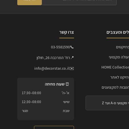
ים ומעצבים
צרו קשר
רויקטים
📞
03-5581590
עולה מקצועי
📍
רח' המרכבה 26, חולון
info@decorstar.co.il
✉️
ויקט לאתר
⏰ שעות פתיחה
הטבות למקצוענים
א'–ה'
08:00–17:30
שישי
08:00–12:30
 מקצועי מ-A ועד Z
שבת
סגור