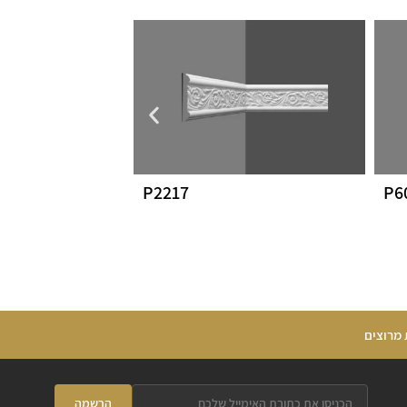
P2217
P6
 מרוצים
הרשמה