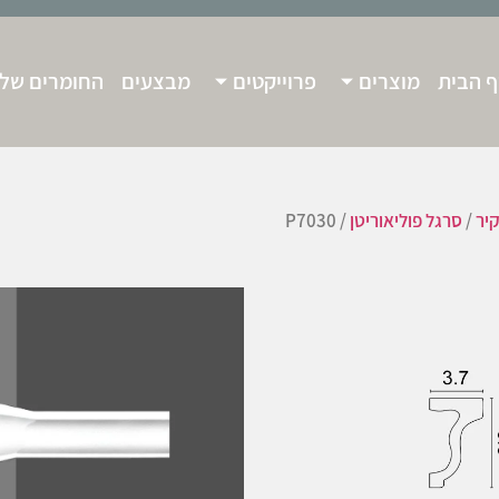
 הבית
מוצרים
פרוייקטים
מבצעים
החומרים שלנ
יר
/
סרגל פוליאוריטן
/ P7030