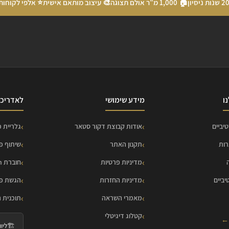
🏠 1,000 מ"ר אולם תצוגה
🎨 עיצוב מותאם אישית
⭐ אלפי לקוחות
ו
מידע שימושי
לאדריכל
יביים
אודות קבוצת דקור סטאר
גלריית פ
רות
תקנון האתר
שיתוף פ
מדיניות פרטיות
חוברת HOME Collection
יביים
מדיניות החזרות
הגשת פר
מאמרי השראה
תוכנית 
קטלוג דיגיטלי
 ←
🏗️
ליווי