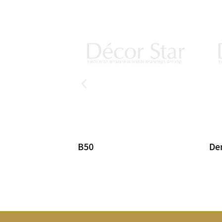
B50
De