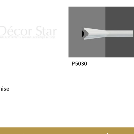
P5030
nise