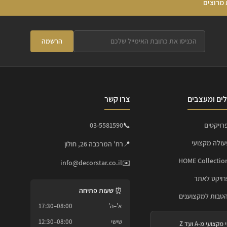
 מרוצים
הרשמה
ים ומעצבים
צרו קשר
רויקטים
📞
03-5581590
עולה מקצועי
📍
רח' המרכבה 26, חולון
info@decorstar.co.il
✉️
ויקט לאתר
⏰ שעות פתיחה
הטבות למקצוענים
א'–ה'
08:00–17:30
שישי
08:00–12:30
 מקצועי מ-A ועד Z