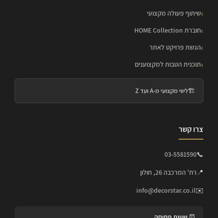
שיתוף פעולה מקצועי
חוברת HOME Collection
הגשת פרויקט לאתר
תוכנית הטבות למקצוענים
🏗️
ליווי מקצועי מ-A ועד Z
צרו קשר
03-5581590
📞
📍
רח' המרכבה 26, חולון
info@decorstar.co.il
✉️
⏰ שעות פתיחה