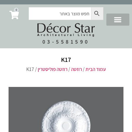
0
03-5581590
K17
עמוד הבית
/
רוזטה
/
רוזטה פוליסטרין
/ K17