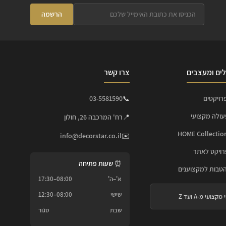
הרשמה
ים ומעצבים
צרו קשר
רויקטים
📞
03-5581590
עולה מקצועי
📍
רח' המרכבה 26, חולון
info@decorstar.co.il
✉️
ויקט לאתר
⏰ שעות פתיחה
הטבות למקצוענים
א'–ה'
08:00–17:30
שישי
08:00–12:30
 מקצועי מ-A ועד Z
שבת
סגור