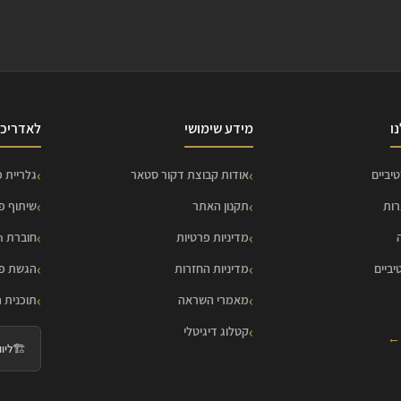
ו
מידע שימושי
לאדריכל
יביים
אודות קבוצת דקור סטאר
גלריית פ
רות
תקנון האתר
שיתוף פ
מדיניות פרטיות
חוברת HOME Collection
יביים
מדיניות החזרות
הגשת פר
מאמרי השראה
תוכנית 
קטלוג דיגיטלי
 ←
🏗️
ליווי