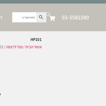
0
03-5581590
דף
HP101
עמוד הבית
/
פנל לרצפה
/ HP101