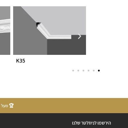
K35
B6
🏆 מעל 20 שנות ניסיון
הירשמו לניוזלטר שלנו