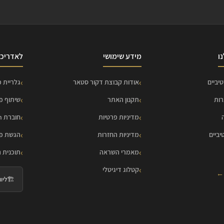
ו
מידע שימושי
לאדריכל
יביים
אודות קבוצת דקור סטאר
גלריית פ
רות
תקנון האתר
שיתוף פ
מדיניות פרטיות
חוברת HOME Collection
יביים
מדיניות החזרות
הגשת פר
מאמרי השראה
תוכנית 
קטלוג דיגיטלי
 ←
🏗️
ליווי