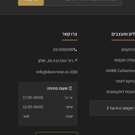
ים ומעצבים
צרו קשר
רויקטים
📞
03-5581590
עולה מקצועי
📍
רח' המרכבה 26, חולון
info@decorstar.co.il
✉️
ויקט לאתר
⏰ שעות פתיחה
הטבות למקצוענים
א'–ה'
08:00–17:30
שישי
08:00–12:30
 מקצועי מ-A ועד Z
שבת
סגור