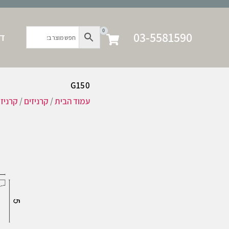
0
03-5581590
דף
G150
עמוד הבית
/
קרניזים
/
קרניז 