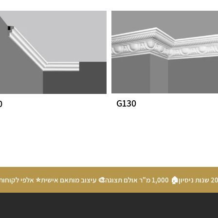
G130
0
🏠 1,000 מ"ר אולם תצוגה
🎨 עיצוב מותאם אישית
⭐ אלפי לקוחות