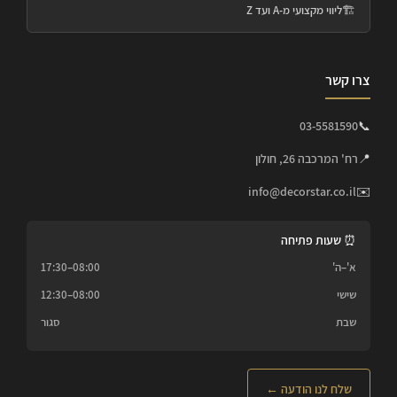
🏗️
ליווי מקצועי מ-A ועד Z
צרו קשר
03-5581590
📞
📍
רח' המרכבה 26, חולון
info@decorstar.co.il
✉️
⏰ שעות פתיחה
א'–ה'
08:00–17:30
שישי
08:00–12:30
שבת
סגור
שלח לנו הודעה ←