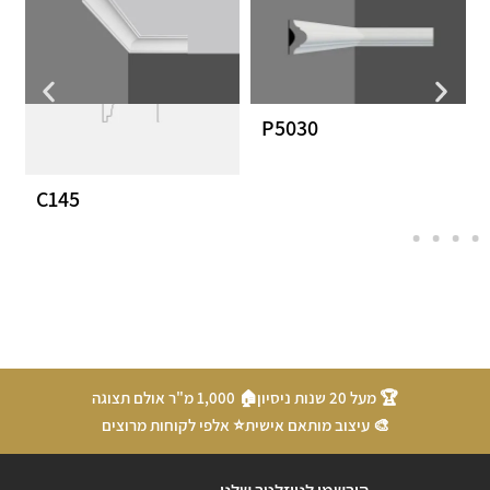
P5030
C145
🏆 מעל 20 שנות ניסיון
🏠 1,000 מ"ר אולם תצוגה
🎨 עיצוב מותאם אישית
⭐ אלפי לקוחות מרוצים