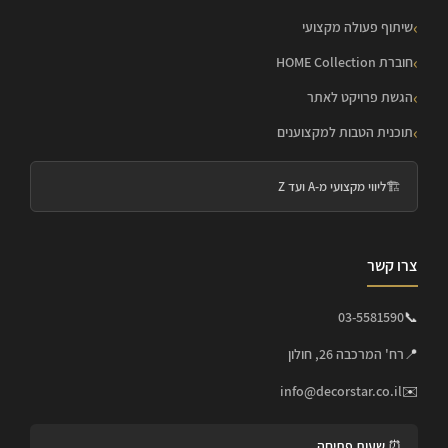
שיתוף פעולה מקצועי
חוברת HOME Collection
הגשת פרויקט לאתר
תוכנית הטבות למקצוענים
🏗️
ליווי מקצועי מ-A ועד Z
צרו קשר
03-5581590
📞
📍
רח' המרכבה 26, חולון
info@decorstar.co.il
✉️
⏰ שעות פתיחה