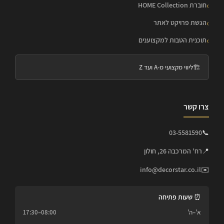
חוברת HOME Collection
הגשת פרויקט לאתר
תוכנית הטבות למקצוענים
🏗️
ליווי מקצועי מ-A ועד Z
צרו קשר
03-5581590
📞
📍
רח' המרכבה 26, חולון
info@decorstar.co.il
✉️
⏰ שעות פתיחה
א'–ה'
08:00–17:30