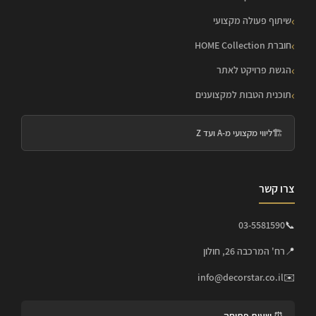
שיתוף פעולה מקצועי
חוברת HOME Collection
הגשת פרויקט לאתר
תוכנית הטבות למקצוענים
🏗️
ליווי מקצועי מ-A ועד Z
צרו קשר
03-5581590
📞
📍
רח' המרכבה 26, חולון
info@decorstar.co.il
✉️