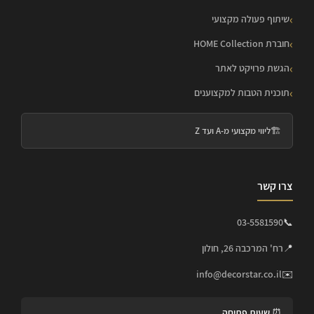
שיתוף פעולה מקצועי
חוברת HOME Collection
הגשת פרויקט לאתר
תוכנית הטבות למקצוענים
🏗️
ליווי מקצועי מ-A ועד Z
צרו קשר
03-5581590
📞
📍
רח' המרכבה 26, חולון
info@decorstar.co.il
✉️
⏰ שעות פתיחה